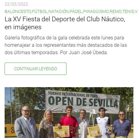
22/03/2022
BALONCESTO
,
FÚTBOL
,
NATACIÓN
,
PÁDEL
,
PIRAGÜISMO
,
REMO
,
TENIS
,
V
La XV Fiesta del Deporte del Club Náutico,
en imágenes
Galería fotográfica de la gala celebrada este lunes para
homenajear a los representantes más destacados de las
dos últimas temporadas. Por Juan José Úbeda.
CONTINUAR LEYENDO