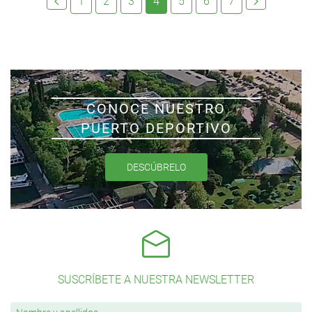
1
2
3
4
5
6
7
CONOCE NUESTRO
PUERTO DEPORTIVO
DESCÚBRELO
SUSCRÍBETE A NUESTRA NEWSLETTER