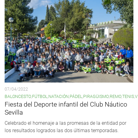
07/04/2022
BALONCESTO
,
FÚTBOL
,
NATACIÓN
,
PÁDEL
,
PIRAGÜISMO
,
REMO
,
TENIS
,
V
Fiesta del Deporte infantil del Club Náutico
Sevilla
Celebrado el homenaje a las promesas de la entidad por
los resultados logrados las dos últimas temporadas.