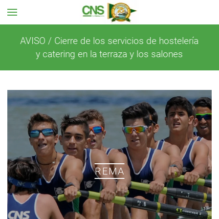
Ir al contenido principal
ía
Actividades dirigidas del gimnasio en
Accesos
agosto
Puerta principal de entrada a las
instalaciones del Club Náutico
por el Paseo Remeros de Sevilla.
REMA