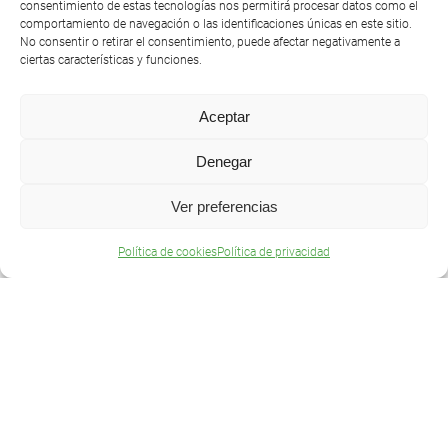
consentimiento de estas tecnologías nos permitirá procesar datos como el
comportamiento de navegación o las identificaciones únicas en este sitio.
No consentir o retirar el consentimiento, puede afectar negativamente a
ciertas características y funciones.
CONOCE NUESTRO
PUERTO DEPORTIVO
Aceptar
DESCÚBRELO
Denegar
Ver preferencias
Política de cookies
Política de privacidad
SUSCRÍBETE A NUESTRA NEWSLETTER