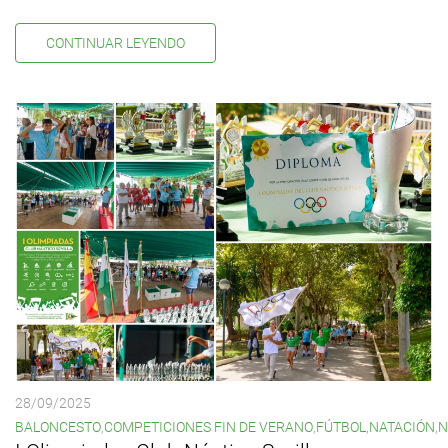
CONTINUAR LEYENDO
28/09/2025
BALONCESTO
,
COMPETICIONES FIN DE VERANO
,
FÚTBOL
,
NATACIÓN
,
N