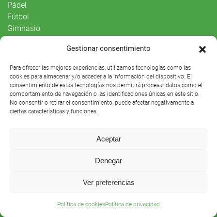
Pádel
Fútbol
Gimnasio
Paddle surf
Gestionar consentimiento
Vida Social
Para ofrecer las mejores experiencias, utilizamos tecnologías como las
cookies para almacenar y/o acceder a la información del dispositivo. El
consentimiento de estas tecnologías nos permitirá procesar datos como el
Agenda
comportamiento de navegación o las identificaciones únicas en este sitio.
No consentir o retirar el consentimiento, puede afectar negativamente a
ciertas características y funciones.
Aceptar
Denegar
Ver preferencias
Club Náutico Sevilla © 2021 |
Aviso legal
|
Preguntas
Política de cookies
Política de privacidad
frecuentes