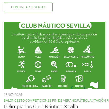
CONTINUAR LEYENDO
15/07/2025
BALONCESTO
,
COMPETICIONES FIN DE VERANO
,
FÚTBOL
,
NATACIÓN
,
P
I Olimpiadas Club Náutico Sevilla