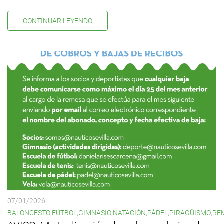
CONTINUAR LEYENDO
07/01/2026
BALONCESTO
,
FÚTBOL
,
GIMNASIO
,
NATACIÓN
,
PÁDEL
,
PIRAGÜISMO
,
RE