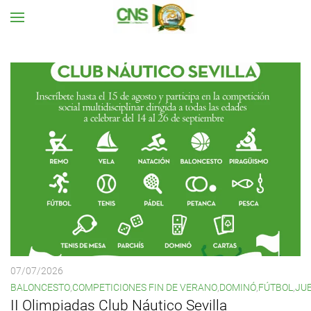
Ir al contenido principal
07/07/2026
BALONCESTO
,
COMPETICIONES FIN DE VERANO
,
DOMINÓ
,
FÚTBOL
,
JU
II Olimpiadas Club Náutico Sevilla