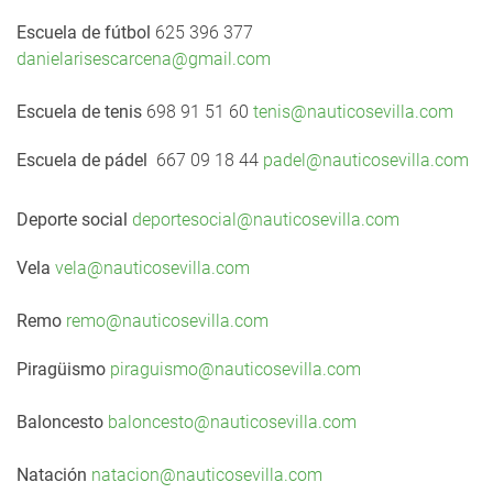
Escuela de fútbol
625 396 377
danielarisescarcena@gmail.com
Escuela de tenis
698 91 51 60
tenis@nauticosevilla.com
Escuela de pádel
667 09 18 44
padel@nauticosevilla.com
Deporte social
deportesocial@nauticosevilla.com
Vela
vela@nauticosevilla.com
Remo
remo@nauticosevilla.com
Piragüismo
piraguismo@nauticosevilla.com
Baloncesto
baloncesto@nauticosevilla.com
Natación
natacion@nauticosevilla.com