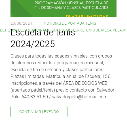
20/08/2024
NOTICIAS DE PORTADA
,
TENIS
Escuela de tenis
EL
,
PESCA
,
PETANCA
,
PIRAGÜISMO
,
REMO
,
TENIS
,
TENIS DE MESA
,
VELA
,
VI
2024/2025
Clases para todas las edades y niveles, con grupos
de alumnos reducidos, programación mensual,
escuela de fin de semana y clases particulares.
Plazas limitadas. Matrícula anual de Escuela, 15€.
Inscripciones, a través del ÁREA DE SOCIOS WEB
(apartado pádel/tenis) previo contacto con Salvador
Polo: 640 33 51 60 / salvadorpolo@hotmail.com
CONTINUAR LEYENDO