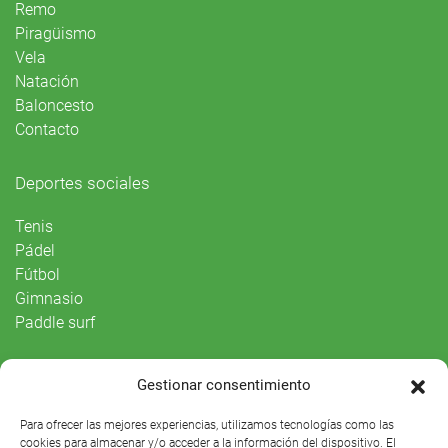
Remo
Piragüismo
Vela
Natación
Baloncesto
Contacto
Deportes sociales
Tenis
Pádel
Fútbol
Gimnasio
Paddle surf
Vida Social
Gestionar consentimiento
Agenda
Para ofrecer las mejores experiencias, utilizamos tecnologías como las
cookies para almacenar y/o acceder a la información del dispositivo. El