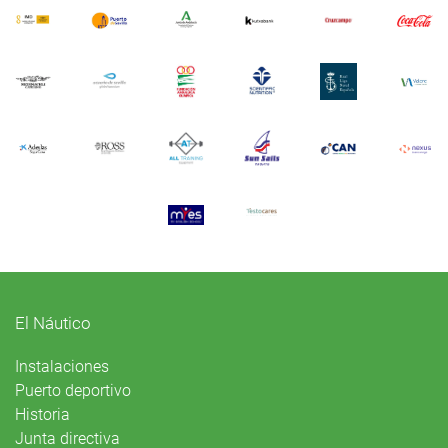
El Náutico
Instalaciones
Puerto deportivo
Historia
Junta directiva