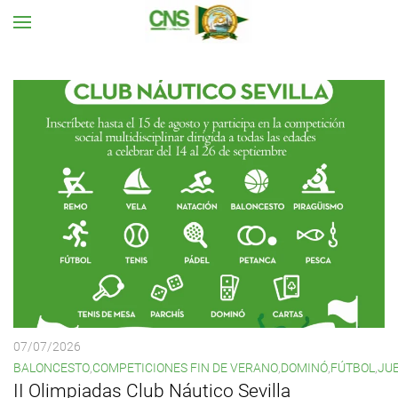
Ir al contenido principal
07/07/2026
BALONCESTO
,
COMPETICIONES FIN DE VERANO
,
DOMINÓ
,
FÚTBOL
,
JU
II Olimpiadas Club Náutico Sevilla