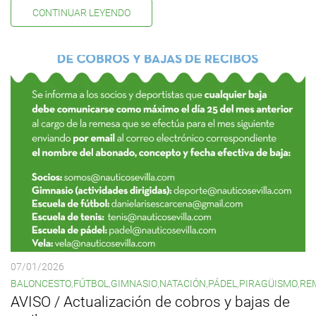
CONTINUAR LEYENDO
07/01/2026
BALONCESTO
,
FÚTBOL
,
GIMNASIO
,
NATACIÓN
,
PÁDEL
,
PIRAGÜISMO
,
RE
AVISO / Actualización de cobros y bajas de