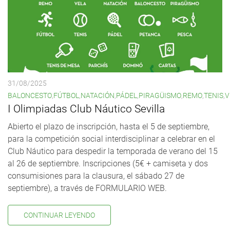
31/08/2025
BALONCESTO
,
FÚTBOL
,
NATACIÓN
,
PÁDEL
,
PIRAGÜISMO
,
REMO
,
TENIS
,
V
I Olimpiadas Club Náutico Sevilla
Abierto el plazo de inscripción, hasta el 5 de septiembre,
para la competición social interdisciplinar a celebrar en el
Club Náutico para despedir la temporada de verano del 15
al 26 de septiembre. Inscripciones (5€ + camiseta y dos
consumisiones para la clausura, el sábado 27 de
septiembre), a través de FORMULARIO WEB.
CONTINUAR LEYENDO