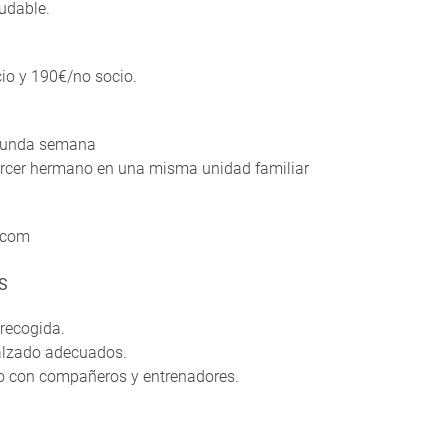
udable.
io y 190€/no socio.
egunda semana
ercer hermano en una misma unidad familiar
.com
S
 recogida.
calzado adecuados.
 con compañeros y entrenadores.