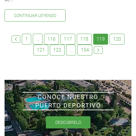
CONTINUAR LEYENDO
1
…
116
117
118
119
120
121
122
…
154
CONOCE NUESTRO
PUERTO DEPORTIVO
DESCÚBRELO