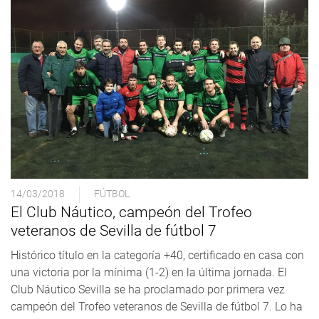
14/03/2018
FÚTBOL
El Club Náutico, campeón del Trofeo
veteranos de Sevilla de fútbol 7
Histórico título en la categoría +40, certificado en casa con
una victoria por la mínima (1-2) en la última jornada. El
Club Náutico Sevilla se ha proclamado por primera vez
campeón del Trofeo veteranos de Sevilla de fútbol 7. Lo ha