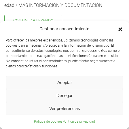
edad / MÁS INFORMACIÓN Y DOCUMENTACIÓN
CONTINUAR LEYENDO
Gestionar consentimiento
Para ofrecer las mejores experiencias, utilizamos tecnologías como las
1
2
3
4
5
cookies para almacenar y/o acceder a la información del dispositivo. El
consentimiento de estas tecnologías nos permitirá procesar datos como el
comportamiento de navegación o las identificaciones únicas en este sitio.
No consentir o retirar el consentimiento, puede afectar negativamente a
ciertas características y funciones.
Aceptar
CONOCE NUESTRO
PUERTO DEPORTIVO
Denegar
Ver preferencias
DESCÚBRELO
Política de cookies
Política de privacidad