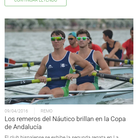
09/04/2016
REMO
Los remeros del Náutico brillan en la Copa
de Andalucía
El club hispalense se exhibe la segunda regata en La