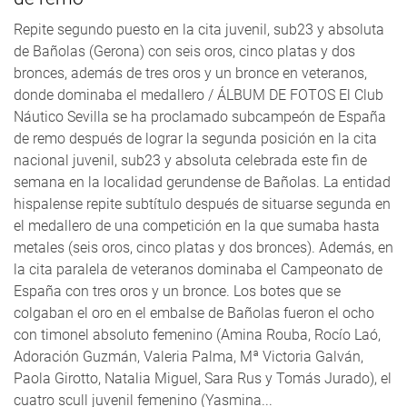
Repite segundo puesto en la cita juvenil, sub23 y absoluta
de Bañolas (Gerona) con seis oros, cinco platas y dos
bronces, además de tres oros y un bronce en veteranos,
donde dominaba el medallero / ÁLBUM DE FOTOS El Club
Náutico Sevilla se ha proclamado subcampeón de España
de remo después de lograr la segunda posición en la cita
nacional juvenil, sub23 y absoluta celebrada este fin de
semana en la localidad gerundense de Bañolas. La entidad
hispalense repite subtítulo después de situarse segunda en
el medallero de una competición en la que sumaba hasta
metales (seis oros, cinco platas y dos bronces). Además, en
la cita paralela de veteranos dominaba el Campeonato de
España con tres oros y un bronce. Los botes que se
colgaban el oro en el embalse de Bañolas fueron el ocho
con timonel absoluto femenino (Amina Rouba, Rocío Laó,
Adoración Guzmán, Valeria Palma, Mª Victoria Galván,
Paola Girotto, Natalia Miguel, Sara Rus y Tomás Jurado), el
cuatro scull juvenil femenino (Yasmina...