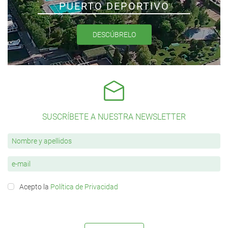
PUERTO DEPORTIVO
DESCÚBRELO
SUSCRÍBETE A NUESTRA NEWSLETTER
Acepto la
Política de Privacidad