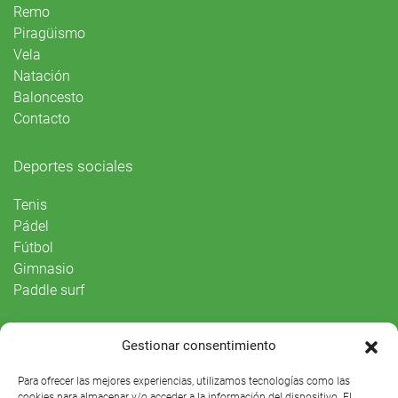
Remo
Piragüismo
Vela
Natación
Baloncesto
Contacto
Deportes sociales
Tenis
Pádel
Fútbol
Gimnasio
Paddle surf
Vida Social
Gestionar consentimiento
Agenda
Para ofrecer las mejores experiencias, utilizamos tecnologías como las
cookies para almacenar y/o acceder a la información del dispositivo. El