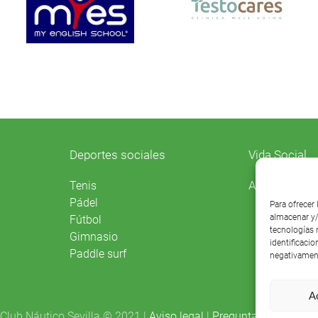
Deportes sociales
Vida Social
Agenda
Tenis
Pádel
Para ofrecer
almacenar y/
Fútbol
tecnologías 
Gimnasio
identificacio
Paddle surf
negativament
A
Club Náutico Sevilla © 2021 |
Aviso legal
|
Preguntas frecuentes