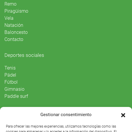
Remo
Piragüismo
Vela
Natación
Baloncesto
Contacto
Deportes sociales
Tenis
Pádel
Fútbol
Gimnasio
Paddle surf
Vida Social
Gestionar consentimiento
Agenda
Para ofrecer las mejores experiencias, utilizamos tecnologías como las
cookies para almacenar y/o acceder a la información del dispositivo. El