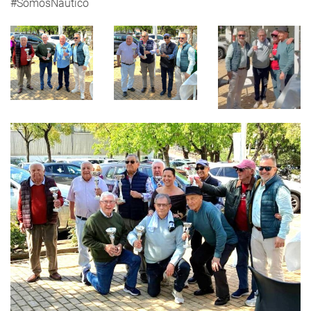
#SomosNáutico