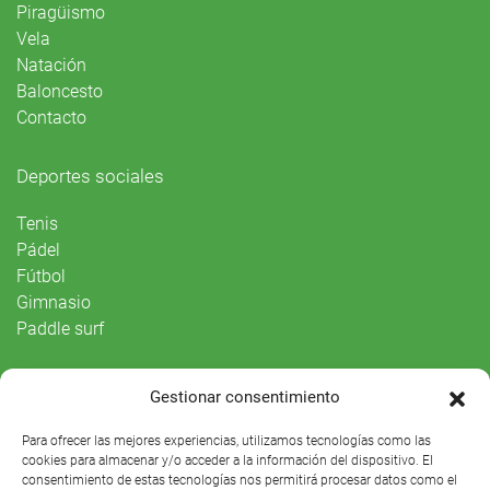
Piragüismo
Vela
Natación
Baloncesto
Contacto
Deportes sociales
Tenis
Pádel
Fútbol
Gimnasio
Paddle surf
Vida Social
Gestionar consentimiento
Agenda
Para ofrecer las mejores experiencias, utilizamos tecnologías como las
cookies para almacenar y/o acceder a la información del dispositivo. El
consentimiento de estas tecnologías nos permitirá procesar datos como el