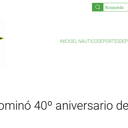
INICIO
EL NÁUTICO
DEPORTES
DEP
minó 40º aniversario de 