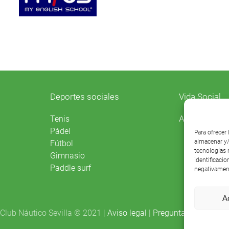
Deportes sociales
Vida Social
Agenda
Tenis
Pádel
Para ofrecer
almacenar y/
Fútbol
tecnologías 
Gimnasio
identificacio
Paddle surf
negativament
A
Club Náutico Sevilla © 2021 |
Aviso legal
|
Preguntas frecuentes