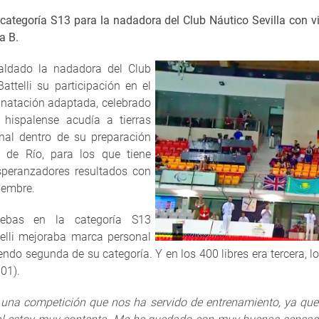
categoría S13 para la nadadora del Club Náutico Sevilla c
on v
a B.
aldado la nadadora del Club
ttelli su participación en el
e natación adaptada, celebrado
hispalense acudía a tierras
nal dentro de su preparación
 de Río, para los que tiene
peranzadores resultados con
tiembre.
uebas en la categoría S13
ttelli mejoraba marca personal
siendo segunda de su categoría. Y en los 400 libres era tercera,
.01).
 una competición que nos ha servido de entrenamiento, ya que