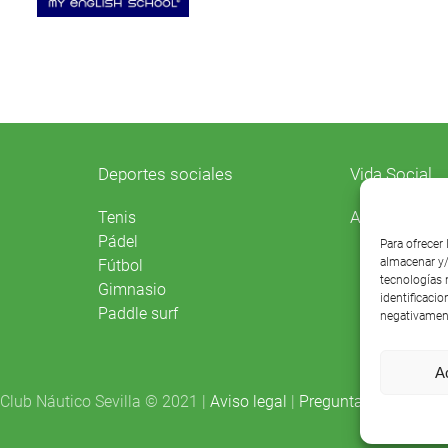
Deportes sociales
Vida Social
Agenda
Tenis
Pádel
Para ofrecer
almacenar y/
Fútbol
tecnologías 
Gimnasio
identificacio
Paddle surf
negativament
A
Club Náutico Sevilla © 2021 |
Aviso legal
|
Preguntas frecuentes