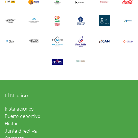
El Náutico
Instalaciones
Puerto deportivo
Historia
Junta directiva