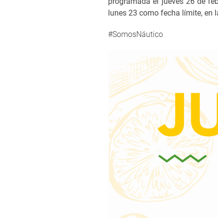
programada el jueves 26 de febr
lunes 23 como fecha límite, en l
#SomosNáutico