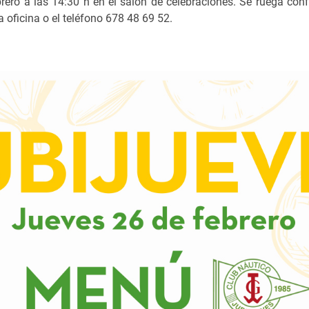
ero a las 14:30 h en el salón de celebraciones. Se ruega conf
a oficina o el teléfono 678 48 69 52.