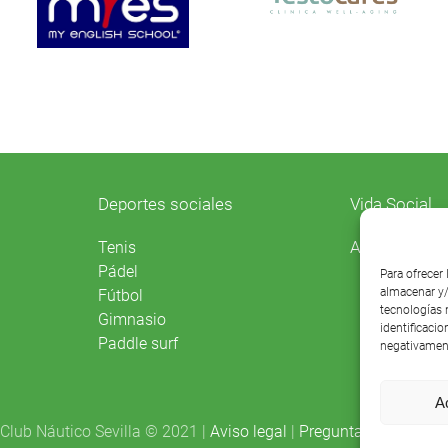
Deportes sociales
Vida Social
Agenda
Tenis
Pádel
Para ofrecer
almacenar y/
Fútbol
tecnologías 
Gimnasio
identificacio
Paddle surf
negativament
A
Club Náutico Sevilla © 2021 |
Aviso legal
|
Preguntas frecuentes