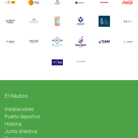
El Náutico
Instalaciones
Puerto deportivo
Historia
Junta directiva