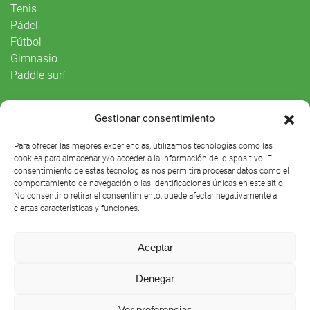
Tenis
Pádel
Fútbol
Gimnasio
Paddle surf
Vida Social
Gestionar consentimiento
Agenda
Para ofrecer las mejores experiencias, utilizamos tecnologías como las
cookies para almacenar y/o acceder a la información del dispositivo. El
consentimiento de estas tecnologías nos permitirá procesar datos como el
comportamiento de navegación o las identificaciones únicas en este sitio.
No consentir o retirar el consentimiento, puede afectar negativamente a
ciertas características y funciones.
Aceptar
Denegar
Club Náutico Sevilla © 2021 |
Aviso legal
|
Preguntas
Ver preferencias