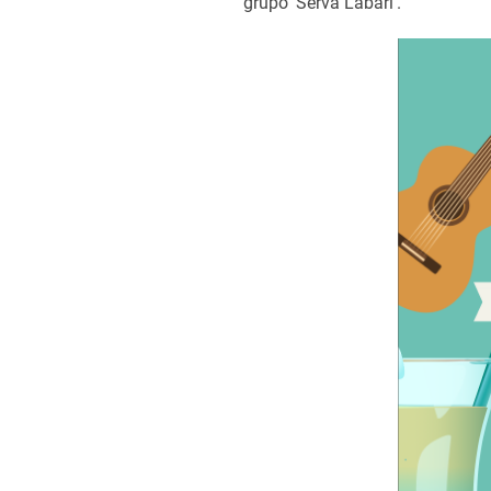
grupo ‘Serva Labari’.