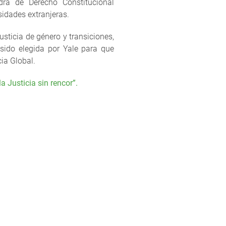
edra de Derecho Constitucional
sidades extranjeras.
sticia de género y transiciones,
 sido elegida por Yale para que
ia Global.
a Justicia sin rencor”.