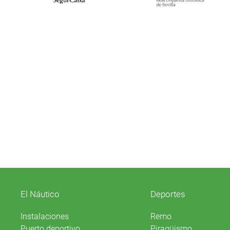
El Náutico
Deportes
Instalaciones
Remo
Puerto deportivo
Piragüismo