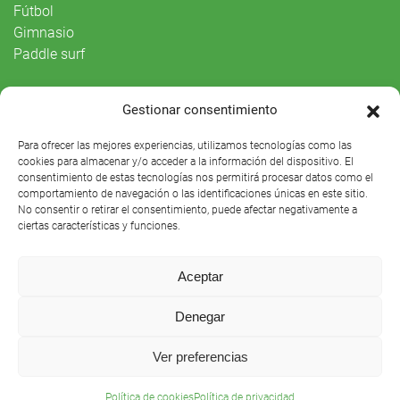
Fútbol
Gimnasio
Paddle surf
Vida Social
Gestionar consentimiento
Agenda
Para ofrecer las mejores experiencias, utilizamos tecnologías como las
cookies para almacenar y/o acceder a la información del dispositivo. El
consentimiento de estas tecnologías nos permitirá procesar datos como el
comportamiento de navegación o las identificaciones únicas en este sitio.
No consentir o retirar el consentimiento, puede afectar negativamente a
ciertas características y funciones.
Aceptar
Denegar
Club Náutico Sevilla © 2021 |
Aviso legal
|
Preguntas
Ver preferencias
frecuentes
Política de cookies
Política de privacidad