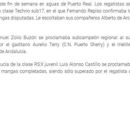
este fin de semana en aguas de Puerto Real. Los regatistas s
clase Techno sub17, en el que Fernando Repiso confirmaba lo
mangas disputadas. Le escoltaban sus compañeros Alberto de Arc
nuel Zoilo Buzón se proclamaba subcampeón regional al sum
r el gaditano Aurelio Terry (C.N. Puerto Sherry) y el melil
de Andalucía.
lucía de la clase RS:X juvenil Luis Alonso Castillo se procla
 mangas completadas, siendo sólo superado por el regatista d