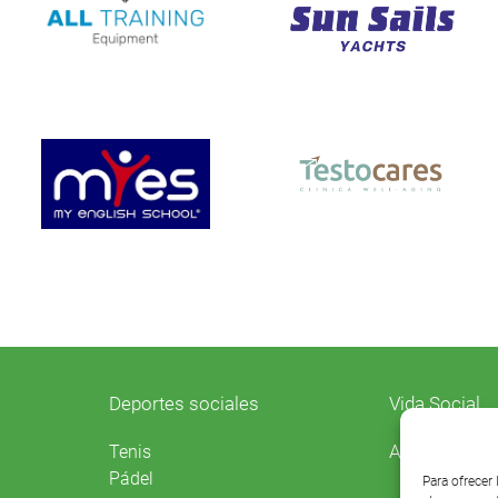
Deportes sociales
Vida Social
Agenda
Tenis
Pádel
Para ofrecer