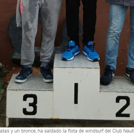
latas y un bronce, ha saldado la flota de windsurf del Club Náuti