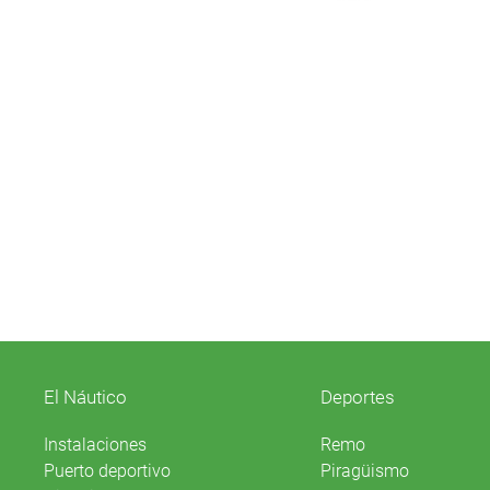
El Náutico
Deportes
Instalaciones
Remo
Puerto deportivo
Piragüismo