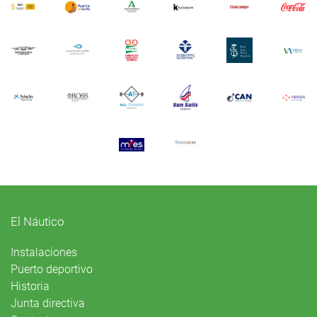
El Náutico
Instalaciones
Puerto deportivo
Historia
Junta directiva