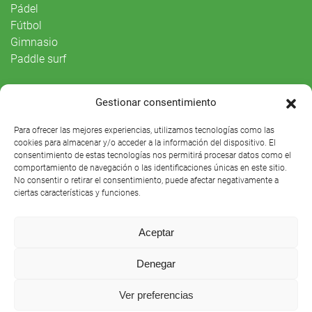
Pádel
Fútbol
Gimnasio
Paddle surf
Vida Social
Gestionar consentimiento
Agenda
Para ofrecer las mejores experiencias, utilizamos tecnologías como las
cookies para almacenar y/o acceder a la información del dispositivo. El
consentimiento de estas tecnologías nos permitirá procesar datos como el
comportamiento de navegación o las identificaciones únicas en este sitio.
No consentir o retirar el consentimiento, puede afectar negativamente a
ciertas características y funciones.
Aceptar
Denegar
Club Náutico Sevilla © 2021 |
Aviso legal
|
Preguntas
Ver preferencias
frecuentes