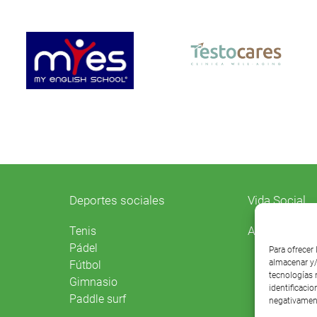
Deportes sociales
Vida Social
Agenda
Tenis
Pádel
Para ofrecer
almacenar y/
Fútbol
tecnologías 
Gimnasio
identificacio
Paddle surf
negativament