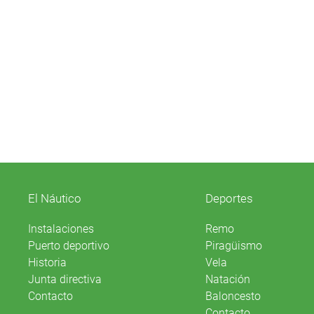
El Náutico
Deportes
Instalaciones
Remo
Puerto deportivo
Piragüismo
Historia
Vela
Junta directiva
Natación
Contacto
Baloncesto
Contacto