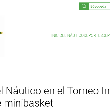
INICIO
EL NÁUTICO
DEPORTES
DEP
l Náutico en el Torneo I
e minibasket