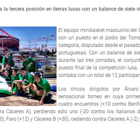
 la tercera posición en tierras lusas c
on un balance de siete vi
El equipo minibasket masculino del 
con un puesto en el podio del Torne
categoría, disputado desde el pasado v
portuguesas. Con un balance de siet
durante las tres jornadas, el conjun
puesto final de la competición lusa,
contaba con un total de 12 participan
Los chicos dirigidos por Álvar
sensacional torneo en cuya prime
cuatro encuentros (+10 contra Benf
 Cáceres A), perdiendo sólo uno (-20 contra los italianos de 
, Faro (+12) y Cáceres B (+30), cediendo contra Cáceres A (-2) y