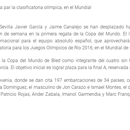
a par la clasificatoria olímpica, en el Mundial
Sevilla Javier García y Jaime Canalejo se han desplazado ha
fin de semana en la primera regata de la Copa del Mundo. El l
rnacional para el equipo absoluto español, que aprovechar
catoria para los Juegos Olímpicos de Río 2016, en el Mundial de
n la Copa del Mundo de Bled como integrante del cuatro sin
a. El objetivo inicial es lograr plaza para la final A, reservada 
venia, donde se dan cita 197 embarcaciones de 34 países, co
 Domínguez, el masculino de Jon Carazo e Ismael Montes, el d
 Patricio Rojas, Ander Zabala, Imanol Garmendia y Marc Franqu