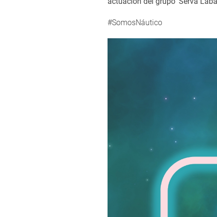
actuación del grupo ‘Serva Labar
#SomosNáutico