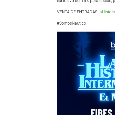
exclusivo del 15% para socios, 
VENTA DE ENTRADAS
laHistor
#SomosNáutico