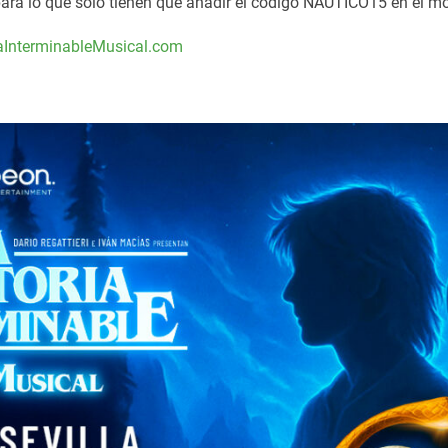
para lo que sólo tienen que añadir el código NAUTICO15 en el m
iaInterminableMusical.com