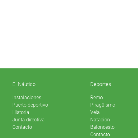
El Náutico
Deportes
Instalaciones
Remo
Puerto deportivo
Piragüismo
Historia
Vela
Junta directiva
Natación
Contacto
Baloncesto
Contacto