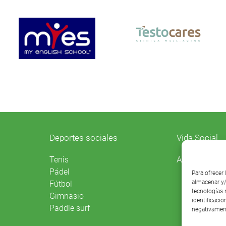
Deportes sociales
Vida Social
Agenda
Tenis
Pádel
Para ofrecer
almacenar y/
Fútbol
tecnologías 
Gimnasio
identificacio
Paddle surf
negativament