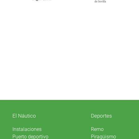
El Náutico
Deportes
Instalaciones
Remo
Puerto deportivo
Piragüismo