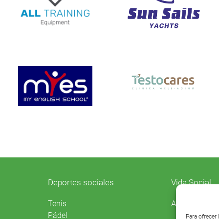
Deportes sociales
Vida Social
Agenda
Tenis
Pádel
Para ofrecer