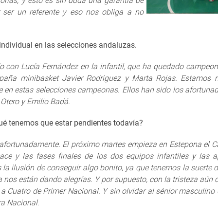
orías, y esto es sin duda una garantía de
r ser un referente y eso nos obliga a no
individual en las selecciones andaluzas.
 con Lucía Fernández en la infantil, que ha quedado campeona
aña minibasket Javier Rodriguez y Marta Rojas. Estamos m
se en estas selecciones campeonas. Ellos han sido los afortuna
Otero y Emilio Badá.
 qué tenemos que estar pendientes todavía?
fortunadamente. El próximo martes empieza en Estepona el 
ce y las fases finales de los dos equipos infantiles y las 
la ilusión de conseguir algo bonito, ya que tenemos la suerte
 nos están dando alegrías. Y por supuesto, con la tristeza aún d
 a Cuatro de Primer Nacional. Y sin olvidar al sénior masculin
ra Nacional.