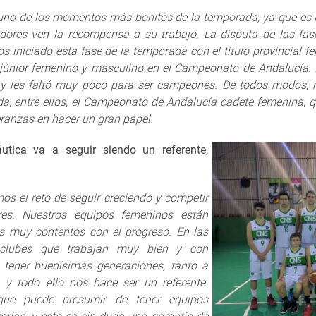
no de los momentos más bonitos de la temporada, ya que es l
adores ven la recompensa a su trabajo. La disputa de las f
 iniciado esta fase de la temporada con el título provincial fem
s júnior femenino y masculino en el Campeonato de Andalucía. 
a y les faltó muy poco para ser campeones. De todos modo
a, entre ellos, el Campeonato de Andalucía cadete femenina, qu
anzas en hacer un gran papel.
utica va a seguir siendo un referente,
os el reto de seguir creciendo y competir
res. Nuestros equipos femeninos están
 muy contentos con el progreso. En las
 clubes que trabajan muy bien y con
tener buenísimas generaciones, tanto a
y todo ello nos hace ser un referente.
ue puede presumir de tener equipos