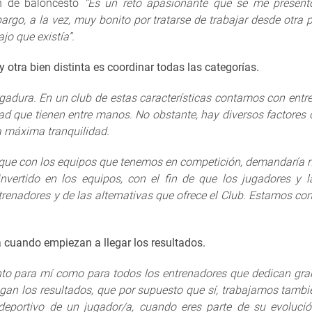
ón de baloncesto
“Es un reto apasionante que se me present
argo, a la vez, muy bonito por tratarse de trabajar desde otra p
jo que existía”.
y otra bien distinta es coordinar todas las categorías.
gadura. En un club de estas características contamos con en
ad que tienen entre manos. No obstante, hay diversos factores
a máxima tranquilidad.
y que con los equipos que tenemos en competición, demandaría 
invertido en los equipos, con el fin de que los jugadores y 
renadores y de las alternativas que ofrece el Club. Estamos c
a cuando empiezan a llegar los resultados.
anto para mí como para todos los entrenadores que dedican gran
egan los resultados, que por supuesto que sí, trabajamos tambi
eportivo de un jugador/a, cuando eres parte de su evoluci