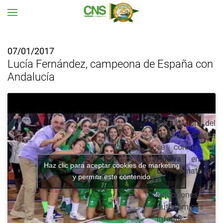
Ir al contenido principal
07/01/2017
Lucía Fernández, campeona de España con
Andalucía
La jugadora del
Náutico Sevilla
se corona en
Huelva en el
Haz clic para aceptar cookies de marketing
Campeonato de
y permitir este contenido
España de
selecciones
autonómicas
infantil.