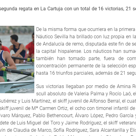
 segunda regata en La Cartuja c
on un total de 16 victorias, 21 
De la misma forma que ocurriera en la primera
Náutico Sevilla ha brillado con luz propia en 
de Andalucía de remo, disputada este fin de s
la capital hispalense. Los náuticos han sumad
también han tomado parte, fuera de comp
concentración permanente de la selección espa
hasta 16 triunfos parciales, además de 21 seg
Sus victorias llegaban por medio de Amina Ro
scull absoluto de Valeria Palma y Rocío Laó, e
tiérrez y Luis Martínez, el skiff juvenil de Alfonso Berral, el cu
iff juvenil de Mª Carmen Ortiz, el ocho con timonel infantil de
lvaro Márquez, Pablo Bethencourt, Álvaro López, Pedro García 
dete de Luis Miguel del Toro y Jaime Rodríguez, el skiff veterano
ín de Claudia de Marco, Sofía Rodríguez, Sara Alcantarilla y Elis