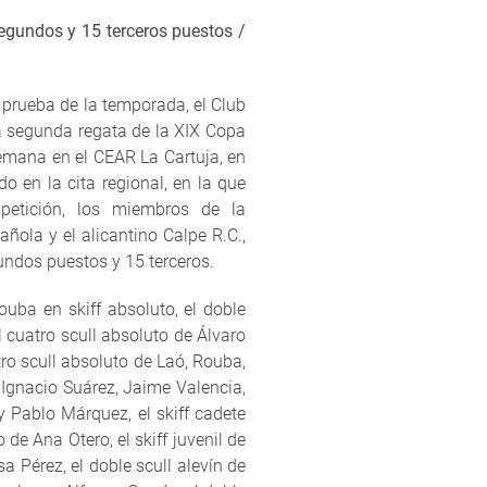
segundos y 15 terceros puestos /
 prueba de la temporada, el Club
la segunda regata de la XIX Copa
emana en el CEAR La Cartuja, en
o en la cita regional, en la que
etición, los miembros de la
ñola y el alicantino Calpe R.C.,
undos puestos y 15 terceros.
uba en skiff absoluto, el doble
l cuatro scull absoluto de Álvaro
atro scull absoluto de Laó, Rouba,
 Ignacio Suárez, Jaime Valencia,
y Pablo Márquez, el skiff cadete
 de Ana Otero, el skiff juvenil de
a Pérez, el doble scull alevín de