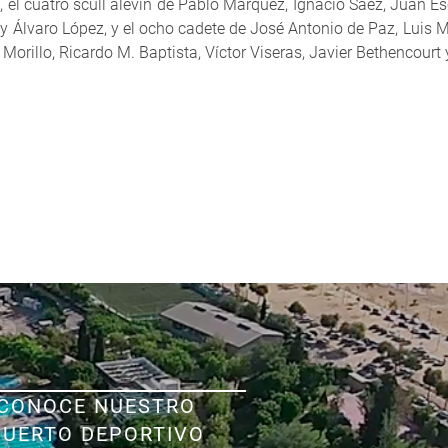
l cuatro scull alevín de Pablo Márquez, Ignacio Sáez, Juan Esc
 y Álvaro López, y el ocho cadete de José Antonio de Paz, Luis 
 Morillo, Ricardo M. Baptista, Víctor Viseras, Javier Bethencou
CONOCE NUESTRO
PUERTO DEPORTIVO