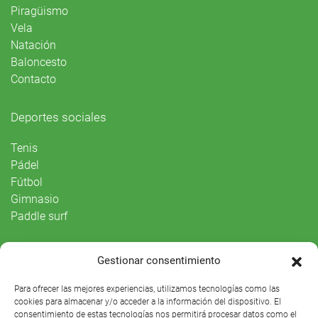
Piragüismo
Vela
Natación
Baloncesto
Contacto
Deportes sociales
Tenis
Pádel
Fútbol
Gimnasio
Paddle surf
Vida Social
Gestionar consentimiento
Agenda
Para ofrecer las mejores experiencias, utilizamos tecnologías como las
cookies para almacenar y/o acceder a la información del dispositivo. El
consentimiento de estas tecnologías nos permitirá procesar datos como el