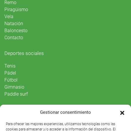
Remo
Piragüismo
Vela
Natación
Baloncesto
Contacto
Deportes sociales
Tenis
Pádel
Fútbol
Gimnasio
Paddle surf
Vida Social
Gestionar consentimiento
Agenda
Para ofrecer las mejores experiencias, utilizamos tecnologías como las
cookies para almacenar y/o acceder a la información del dispositivo. El