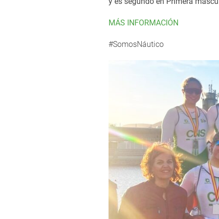
y es segundo en Primera masculi
MÁS INFORMACIÓN
#SomosNáutico