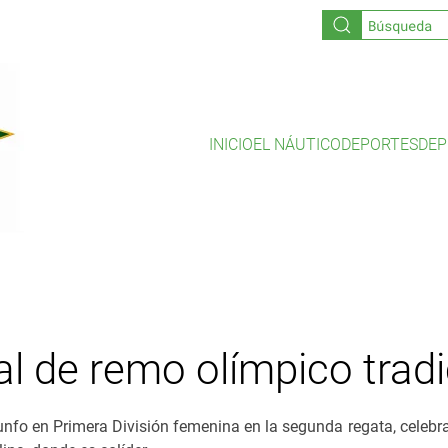
INICIO
EL NÁUTICO
DEPORTES
DEP
l de remo olímpico tradi
riunfo en Primera División femenina en la segunda regata, celebr