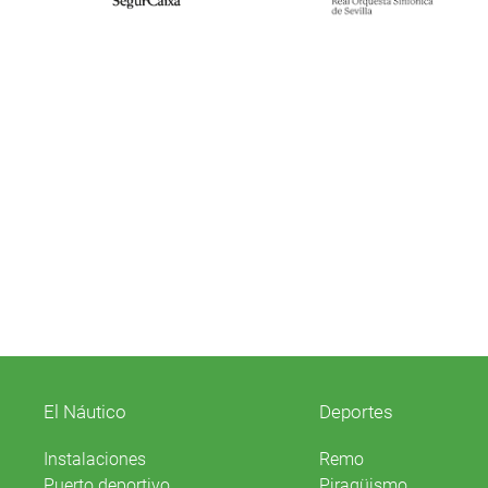
El Náutico
Deportes
Instalaciones
Remo
Puerto deportivo
Piragüismo