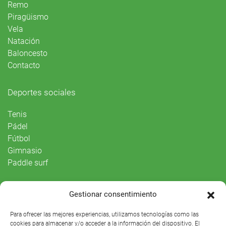
Remo
Piragüismo
Vela
Natación
Baloncesto
Contacto
Deportes sociales
Tenis
Pádel
Fútbol
Gimnasio
Paddle surf
Vida Social
Gestionar consentimiento
Agenda
Para ofrecer las mejores experiencias, utilizamos tecnologías como las
cookies para almacenar y/o acceder a la información del dispositivo. El