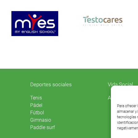
Deportes sociales
Vida Social
Agenda
Tenis
Pádel
Para ofrecer
almacenar y/
Fútbol
tecnologías 
Gimnasio
identificacio
Paddle surf
negativament