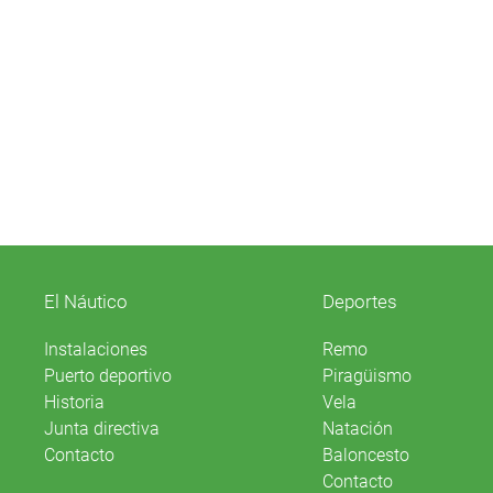
El Náutico
Deportes
Instalaciones
Remo
Puerto deportivo
Piragüismo
Historia
Vela
Junta directiva
Natación
Contacto
Baloncesto
Contacto