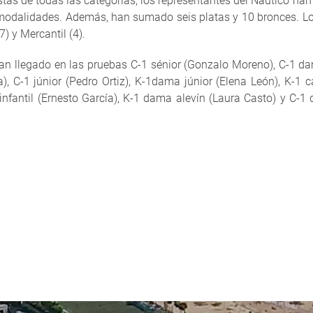
istas de todas las categorías, los representantes del Náutico h
1 modalidades. Además, han sumado seis platas y 10 bronces. Los
) y Mercantil (4).
 han llegado en las pruebas C-1 sénior (Gonzalo Moreno), C-1 
), C-1 júnior (Pedro Ortiz), K-1dama júnior (Elena León), K-1
 infantil (Ernesto García), K-1 dama alevín (Laura Casto) y C