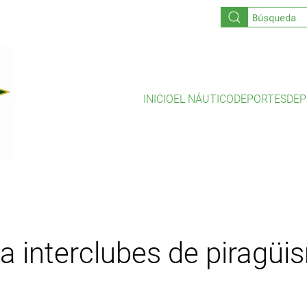
INICIO
EL NÁUTICO
DEPORTES
DEP
 interclubes de piragüis