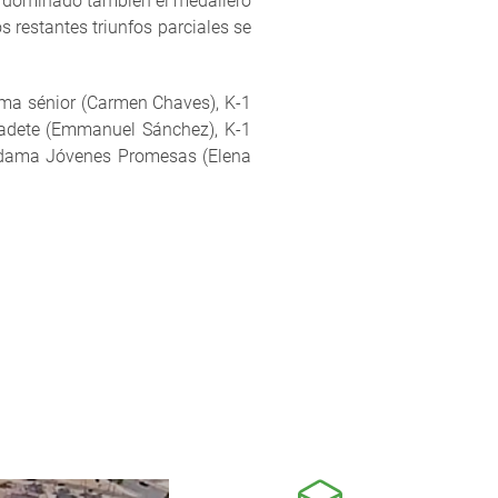
an dominado también el medallero
 restantes triunfos parciales se
dama sénior (Carmen Chaves), K-1
 cadete (Emmanuel Sánchez), K-1
-1 dama Jóvenes Promesas (Elena