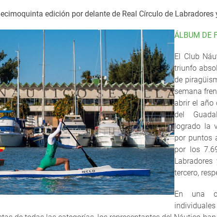
 decimoquinta edición por delante de Real Círculo de Labradores y
ÁLBUM DE 
El Club Náu
triunfo abso
de piragüism
semana frent
abrir el año
del Guadal
logrado la v
por puntos 
por los 7.6
Labradores 
tercero, res
En una ci
individual