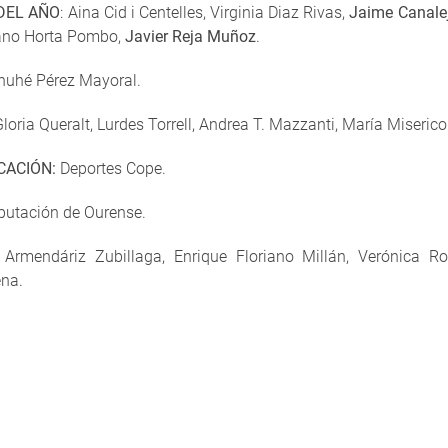
DEL AÑO
: Aina Cid i Centelles, Virginia Diaz Rivas,
Jaime Canalej
tano Horta Pombo,
Javier Reja Muñoz
.
nuhé Pérez Mayoral.
loria Queralt, Lurdes Torrell, Andrea T. Mazzanti, María Miserico
CACIÓN:
Deportes Cope.
putación de Ourense.
 Armendáriz Zubillaga, Enrique Floriano Millán, Verónica Ro
na.