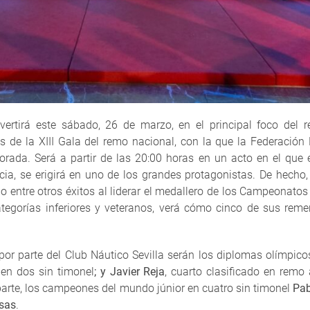
nvertirá este sábado, 26 de marzo, en el principal foco del
es de la XIII Gala del remo nacional, con la que la Federació
ada. Será a partir de las 20:00 horas en un acto en el que 
cia, se erigirá en uno de los grandes protagonistas. De hecho
do entre otros éxitos al liderar el medallero de los Campeonat
categorías inferiores y veteranos, verá cómo cinco de sus rem
 por parte del Club Náutico Sevilla serán los diplomas olímpic
 en dos sin timonel
; y
Javier Reja
, cuarto clasificado en rem
 parte, los campeones del mundo júnior en cuatro sin timonel
Pab
sas
.