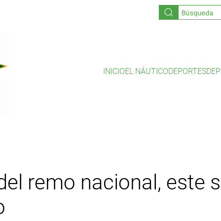
INICIO
EL NÁUTICO
DEPORTES
DEP
 del remo nacional, este 
o