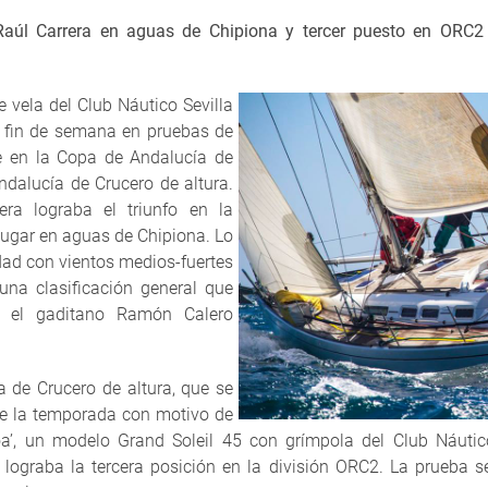
 Raúl Carrera en aguas de Chipiona y
tercer puesto en ORC2 p
e vela del Club Náutico Sevilla
 fin de semana en pruebas de
e en la Copa de Andalucía de
dalucía de Crucero de altura.
era lograba el triunfo en la
 lugar en aguas de Chipiona. Lo
dad con vientos medios-fuertes
na clasificación general que
s, el gaditano Ramón Calero
 de Crucero de altura, que se
e la temporada con motivo de
alboa’, un modelo Grand Soleil 45 con grímpola del Club Náuti
lograba la tercera posición en la división ORC2. La prueba s