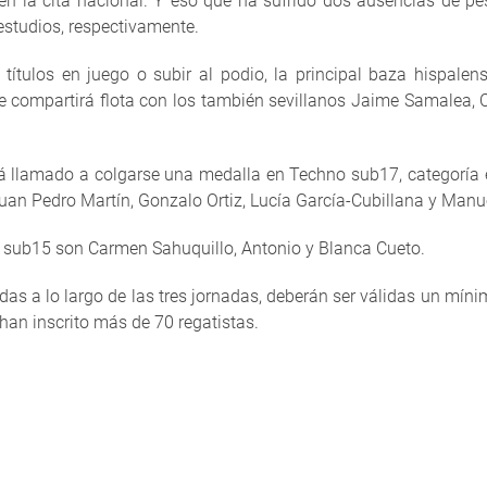
o en la cita nacional. Y eso que ha sufrido dos ausencias de 
estudios, respectivamente.
 títulos en juego o subir al podio, la principal baza hispalen
ue compartirá flota con los también sevillanos Jaime Samalea,
á llamado a colgarse una medalla en Techno sub17, categoría
uan Pedro Martín, Gonzalo Ortiz, Lucía García-Cubillana y Manu
o sub15 son Carmen Sahuquillo, Antonio y Blanca Cueto.
 a lo largo de las tres jornadas, deberán ser válidas un míni
han inscrito más de 70 regatistas.