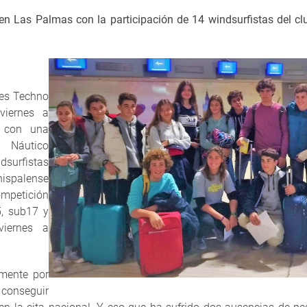
en Las Palmas con la participación de 14 windsurfistas del clu
ses Techno
viernes a
 con una
b Náutico
ndsurfistas
ispalense
mpetición
5, sub17 y
iernes a
amente por
conseguir