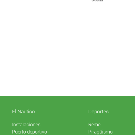
El Náutico
Deportes
Instalaciones
Remo
Puerto deportivo
Piragüismo