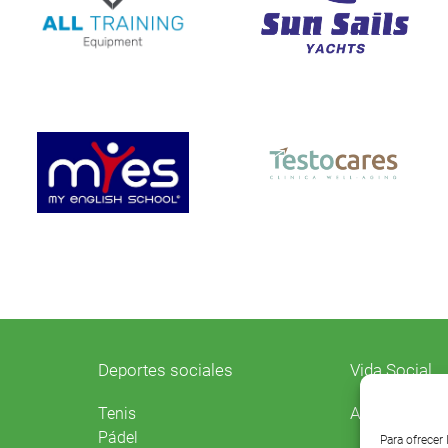
Deportes sociales
Vida Social
Agenda
Tenis
Pádel
Para ofrecer