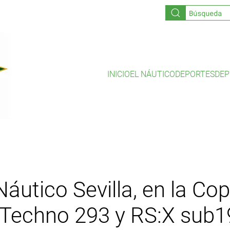
INICIO
EL NÁUTICO
DEPORTES
DEP
 Náutico Sevilla, en la C
s Techno 293 y RS:X sub1