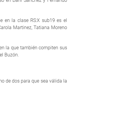
peso en Dani Sánchez y Fernando
se en la clase RS:X sub19 es el
 Carola Martinez, Tatiana Moreno
 en la que también compiten sus
el Buzón.
mo de dos para que sea válida la