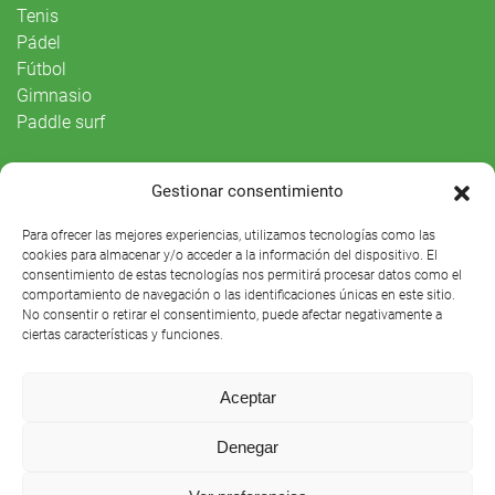
Tenis
Pádel
Fútbol
Gimnasio
Paddle surf
Vida Social
Gestionar consentimiento
Agenda
Para ofrecer las mejores experiencias, utilizamos tecnologías como las
cookies para almacenar y/o acceder a la información del dispositivo. El
consentimiento de estas tecnologías nos permitirá procesar datos como el
comportamiento de navegación o las identificaciones únicas en este sitio.
No consentir o retirar el consentimiento, puede afectar negativamente a
ciertas características y funciones.
Aceptar
Denegar
Club Náutico Sevilla © 2021 |
Aviso legal
|
Preguntas