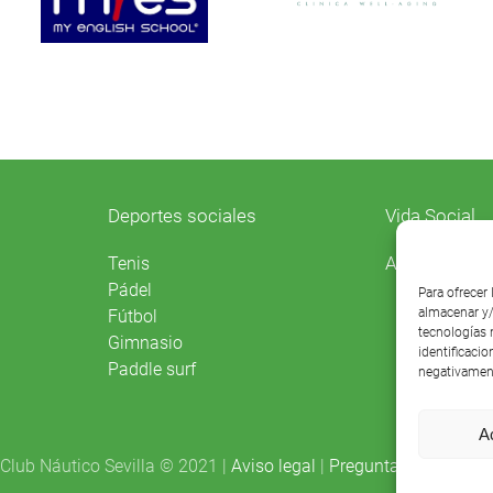
Deportes sociales
Vida Social
Agenda
Tenis
Pádel
Para ofrecer
almacenar y/
Fútbol
tecnologías 
Gimnasio
identificacio
Paddle surf
negativament
A
Club Náutico Sevilla © 2021 |
Aviso legal
|
Preguntas frecuentes